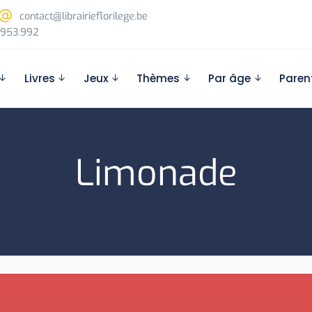
contact@librairieflorilege.be
953.992
Livres
Jeux
Thèmes
Par âge
Paren
Limonade