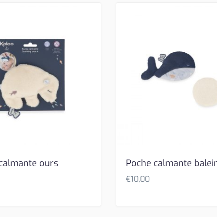
calmante ours
Poche calmante balei
€
10,00