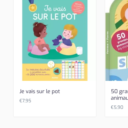
Je vais sur le pot
50 gr
animau
€
7,95
€
5,90