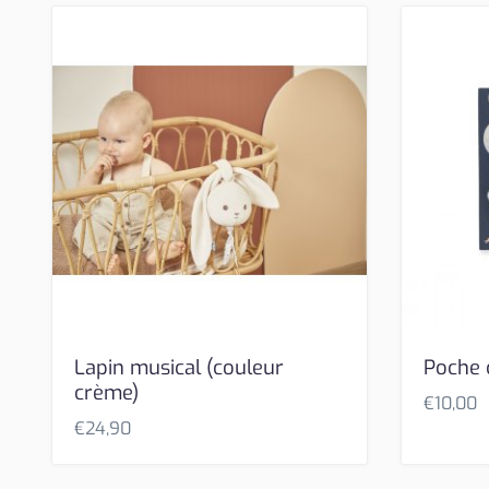
Lapin musical (couleur
Poche 
crème)
€
10,00
€
24,90