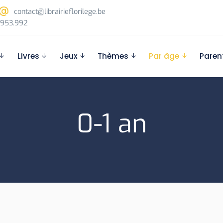
contact@librairieflorilege.be
953.992
Livres
Jeux
Thèmes
Par âge
Paren
0-1 an