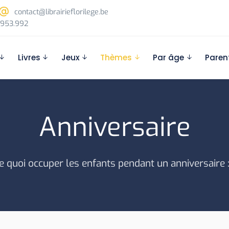
contact@librairieflorilege.be
953.992
Livres
Jeux
Thèmes
Par âge
Paren
Anniversaire
e quoi occuper les enfants pendant un anniversaire :