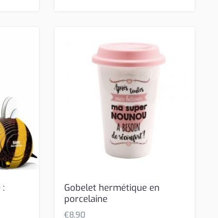
 :
Gobelet hermétique en
porcelaine
€
8,90