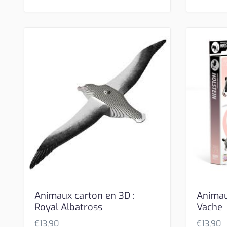
Animaux carton en 3D :
Animau
Royal Albatross
Vache
€
13,90
€
13,90