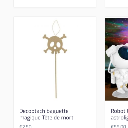
Decoptach baguette
Robot 
magique Tête de mort
astroli
€
2,50
€
55,00