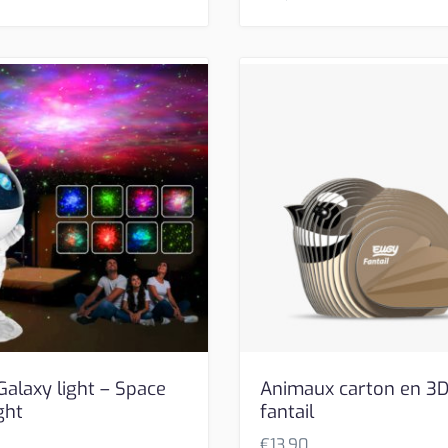
Galaxy light – Space
Animaux carton en 3D
ght
fantail
€
13,90