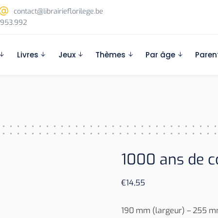
contact@librairieflorilege.be
953.992
Livres
Jeux
Thèmes
Par âge
Paren
l
1000 ans de c
€
14,55
190 mm (largeur) – 255 mm