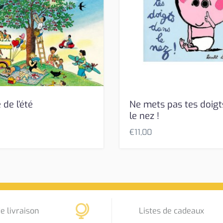
 de l’été
Ne mets pas tes doigt
le nez !
€
11,00
e livraison
Listes de cadeaux