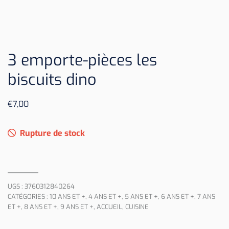
3 emporte-pièces les
biscuits dino
€
7,00
Rupture de stock
UGS :
3760312840264
CATÉGORIES :
10 ANS ET +
,
4 ANS ET +
,
5 ANS ET +
,
6 ANS ET +
,
7 ANS
ET +
,
8 ANS ET +
,
9 ANS ET +
,
ACCUEIL
,
CUISINE