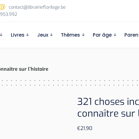
contact@librairieflorilege.be
953.992
Livres
Jeux
Thèmes
Par âge
Paren
nnaître sur l’histoire
321 choses in
connaître sur l
€
21,90