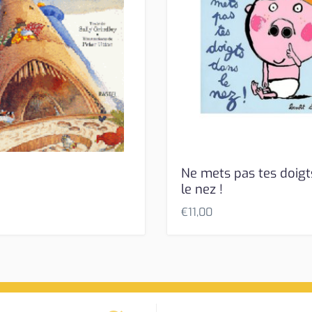
!
Ne mets pas tes doigt
le nez !
€
11,00