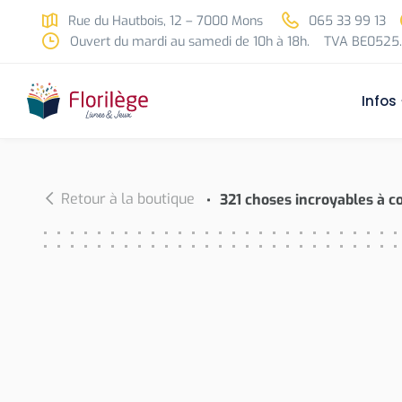
Skip to main content
Rue du Hautbois, 12 – 7000 Mons
065 33 99 13
Ouvert du mardi au samedi de 10h à 18h.
TVA BE0525.
Infos
Retour à la boutique
321 choses incroyables à co