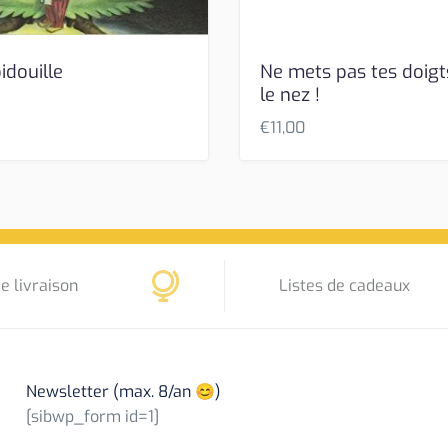
idouille
Ne mets pas tes doigt
le nez !
€
11,00
e livraison
Listes de cadeaux
Newsletter (max. 8/an 😊)
[sibwp_form id=1]