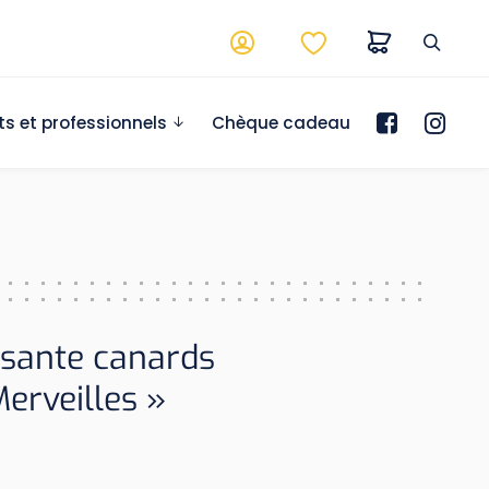
ts et professionnels
Chèque cadeau
ssante canards
Merveilles »