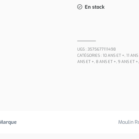
En stock
UGS :
3575677111498
CATÉGORIES :
10 ANS ET +
,
11 ANS
ANS ET +
,
8 ANS ET +
,
9 ANS ET +
Marque
Moulin R