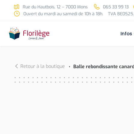
Skip to main content
Rue du Hautbois, 12 – 7000 Mons
065 33 99 13
Ouvert du mardi au samedi de 10h à 18h.
TVA BE0525.
Infos
Retour à la boutique
Balle rebondissante canard