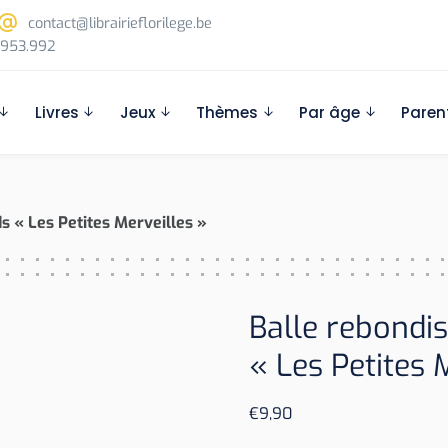
contact@librairieflorilege.be
953.992
Livres
Jeux
Thèmes
Par âge
Paren
s « Les Petites Merveilles »
Balle rebondi
« Les Petites 
€
9,90