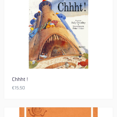
Chhht !
€
15,50