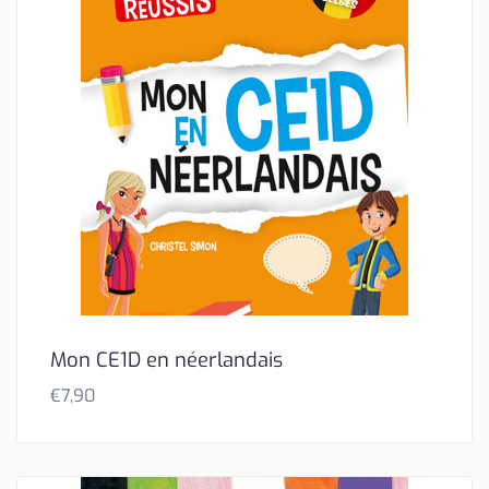
Mon CE1D en néerlandais
€
7,90