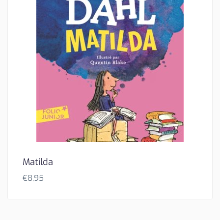
Matilda
€
8,95