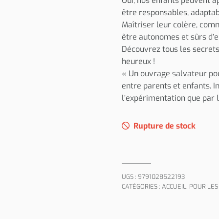
Oui, nos enfants peuvent a
être responsables, adaptab
Maîtriser leur colère, comm
être autonomes et sûrs d’
Découvrez tous les secrets
heureux !
« Un ouvrage salvateur pou
entre parents et enfants. I
l’expérimentation que par 
Rupture de stock
UGS :
9791028522193
CATÉGORIES :
ACCUEIL
,
POUR LES