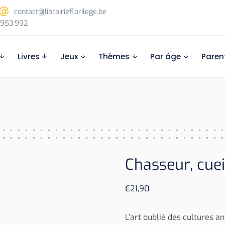
contact@librairieflorilege.be
953.992
Livres
Jeux
Thèmes
Par âge
Paren
Chasseur, cuei
€
21,90
L’art oublié des cultures 