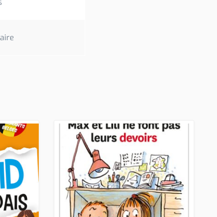
s
aire