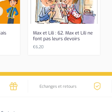
ais
Max et Lili : 62. Max et Lili ne
font pas leurs devoirs
€
6,20
Echanges et retours