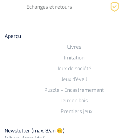
a
l
Echanges et retours
l
e
é
s
t
t
a
Aperçu
i
:
Livres
t
€
9
Imitation
:
,
Jeux de société
€
0
1
0
Jeux d’éveil
9
.
Puzzle – Encastremement
,
Jeux en bois
9
0
Premiers jeux
.
Newsletter (max. 8/an 😊)