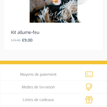
Kit allume-feu
€
9,00
€
19,90
L
L
e
e
p
p
r
r
i
i
x
x
Moyens de paiement
i
a
n
c
Modes de livraison
i
t
t
u
Listes de cadeaux
i
e