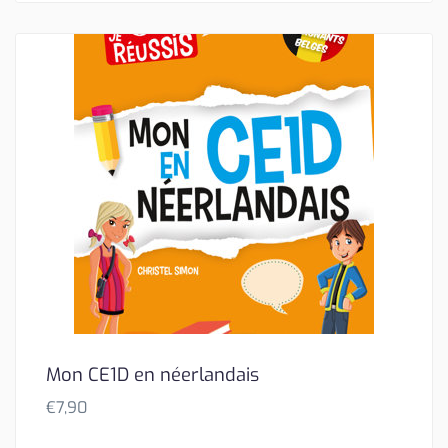
Mon CE1D en néerlandais
€
7,90