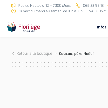
Skip to main content
Rue du Hautbois, 12 – 7000 Mons
065 33 99 13
Ouvert du mardi au samedi de 10h à 18h.
TVA BE0525.
Infos
Retour à la boutique
Coucou, père Noël !