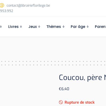
contact@librairieflorilege.be
953.992
Livres
Jeux
Thèmes
Par âge
Paren
Coucou, père N
€
6,40
Rupture de stock