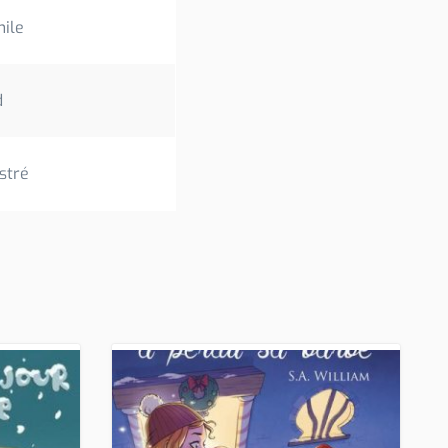
mile
d
stré