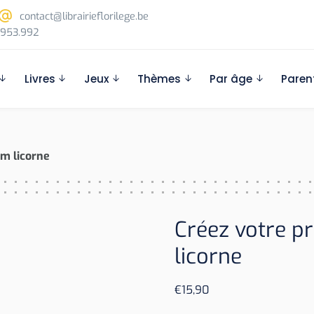
contact@librairieflorilege.be
953.992
Livres
Jeux
Thèmes
Par âge
Paren
um licorne
Créez votre p
licorne
€
15,90