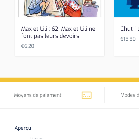
Max et Lili : 62. Max et Lili ne
Chut ! 
font pas leurs devoirs
€
15,80
€
6,20
Moyens de paiement
Modes d
Aperçu
Livres