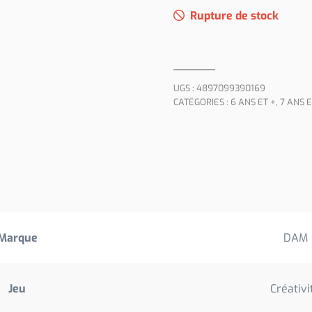
Rupture de stock
UGS :
4897099390169
CATÉGORIES :
6 ANS ET +
,
7 ANS E
Marque
DAM
Jeu
Créativi