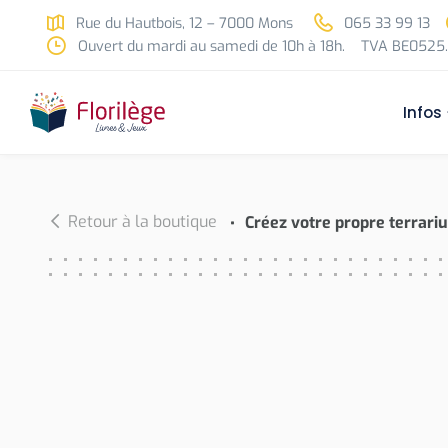
Skip to main content
Rue du Hautbois, 12 – 7000 Mons
065 33 99 13
Ouvert du mardi au samedi de 10h à 18h.
TVA BE0525.
Infos
Retour à la boutique
Créez votre propre terrari