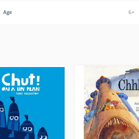
Age
6+