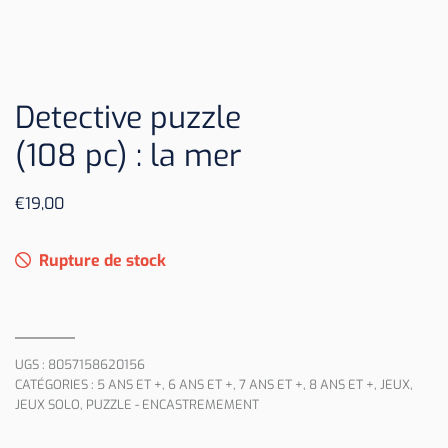
Detective puzzle
(108 pc) : la mer
€
19,00
Rupture de stock
UGS :
8057158620156
CATÉGORIES :
5 ANS ET +
,
6 ANS ET +
,
7 ANS ET +
,
8 ANS ET +
,
JEUX
,
JEUX SOLO
,
PUZZLE - ENCASTREMEMENT