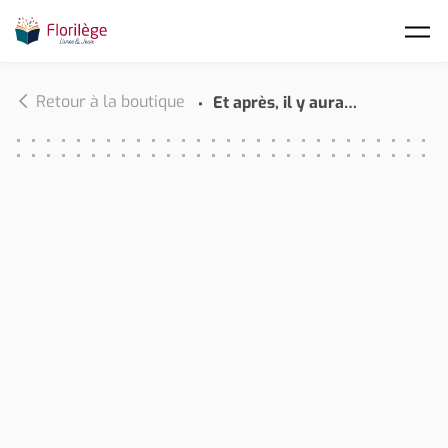
Skip to main content
Retour à la boutique
Et après, il y aura…