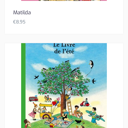
Matilda
€
8,95