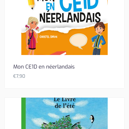
Mon CE1D en néerlandais
€
7,90