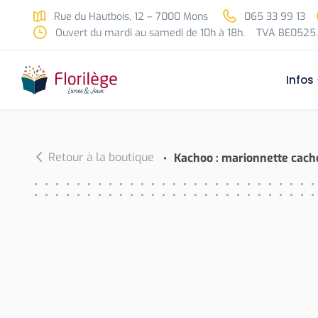
Skip to main content
Rue du Hautbois, 12 – 7000 Mons
065 33 99 13
Ouvert du mardi au samedi de 10h à 18h.
TVA BE0525.
Infos
Retour à la boutique
Kachoo : marionnette cach