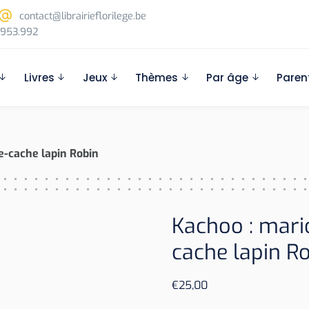
contact@librairieflorilege.be
953.992
Livres
Jeux
Thèmes
Par âge
Paren
e-cache lapin Robin
Kachoo : mari
cache lapin R
€
25,00