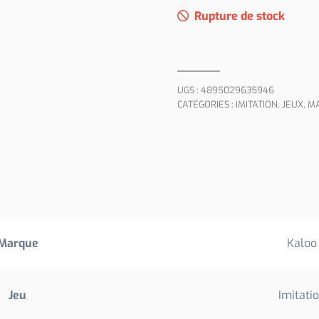
Rupture de stock
UGS :
4895029635946
CATÉGORIES :
IMITATION
,
JEUX
,
MA
Marque
Kaloo
Jeu
Imitati