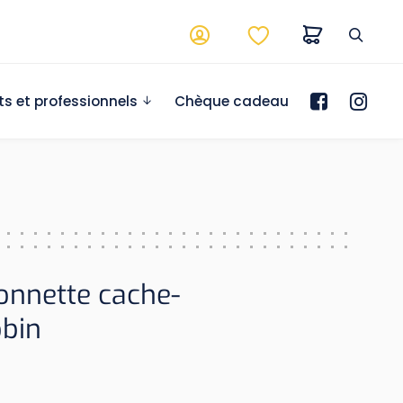
ts et professionnels
Chèque cadeau
onnette cache-
obin