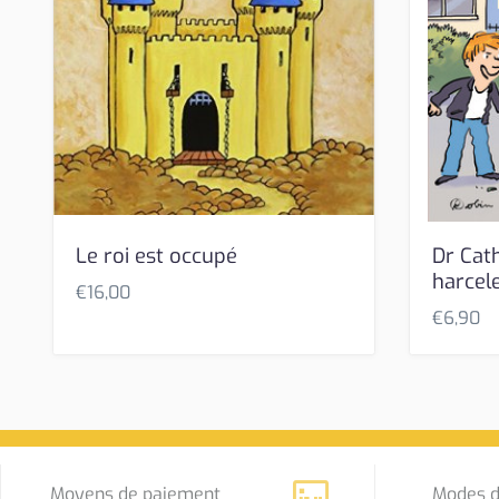
Le roi est occupé
Dr Cath
harcel
€
16,00
€
6,90
Moyens de paiement
Modes d