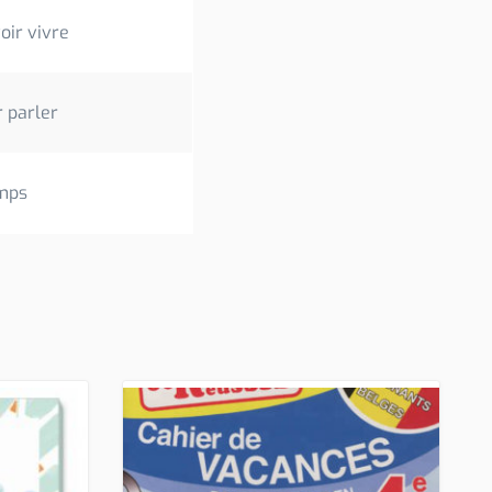
oir vivre
r parler
mps