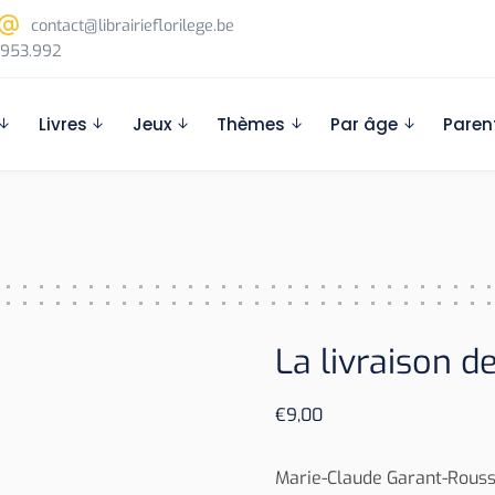
contact@librairieflorilege.be
953.992
Livres
Jeux
Thèmes
Par âge
Paren
La livraison de
€
9,00
Marie-Claude Garant-Rous