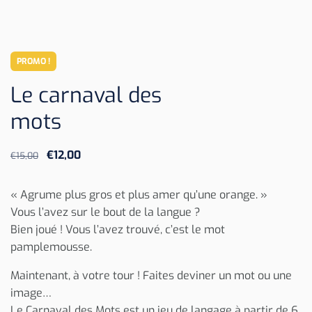
PROMO !
Le carnaval des
mots
Le
Le
€
12,00
€
15,00
prix
prix
initial
actuel
« Agrume plus gros et plus amer qu’une orange. »
était :
est :
Vous l’avez sur le bout de la langue ?
€15,00.
€12,00.
Bien joué ! Vous l’avez trouvé, c’est le mot
pamplemousse.
Maintenant, à votre tour ! Faites deviner un mot ou une
image…
Le Carnaval des Mots est un jeu de langage à partir de 6