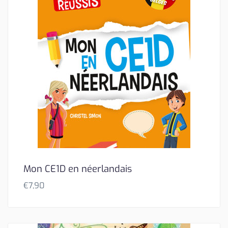
Mon CE1D en néerlandais
€
7,90