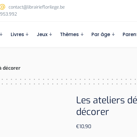
contact@librairieflorilege.be
953.992
Livres
Jeux
Thèmes
Par âge
Paren
 à décorer
Les ateliers d
décorer
€
10,90