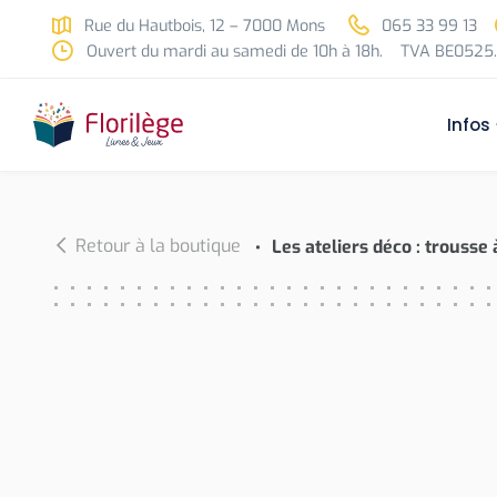
Skip to main content
Rue du Hautbois, 12 – 7000 Mons
065 33 99 13
Ouvert du mardi au samedi de 10h à 18h.
TVA BE0525.
Infos
Retour à la boutique
Les ateliers déco : trousse