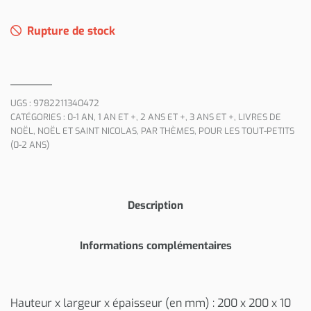
Rupture de stock
UGS :
9782211340472
CATÉGORIES :
0-1 AN
,
1 AN ET +
,
2 ANS ET +
,
3 ANS ET +
,
LIVRES DE
NOËL
,
NOËL ET SAINT NICOLAS
,
PAR THÈMES
,
POUR LES TOUT-PETITS
(0-2 ANS)
Description
Informations complémentaires
Hauteur x largeur x épaisseur (en mm) : 200 x 200 x 10