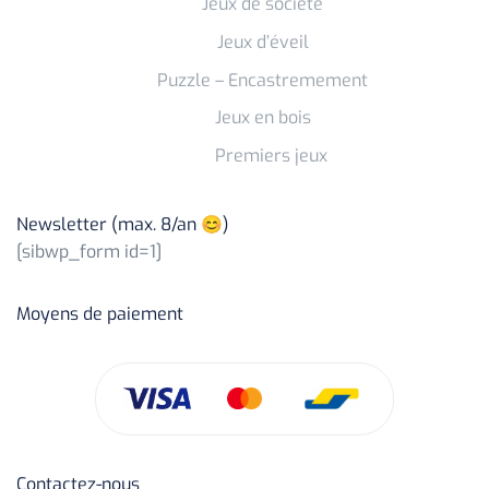
Jeux de société
Jeux d’éveil
Puzzle – Encastremement
Jeux en bois
Premiers jeux
Newsletter (max. 8/an 😊)
[sibwp_form id=1]
Moyens de paiement
Contactez-nous