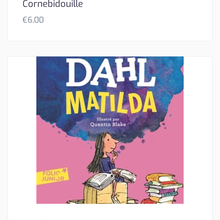
Cornebidouille
€
6,00