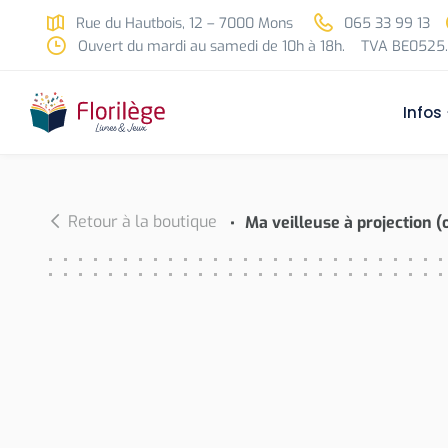
Skip to main content
Rue du Hautbois, 12 – 7000 Mons
065 33 99 13
Ouvert du mardi au samedi de 10h à 18h.
TVA BE0525.
Infos
Retour à la boutique
Ma veilleuse à projection (