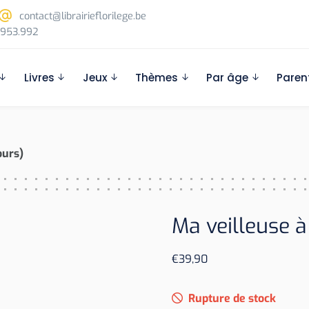
contact@librairieflorilege.be
953.992
Livres
Jeux
Thèmes
Par âge
Paren
ours)
Ma veilleuse à
€
39,90
Rupture de stock