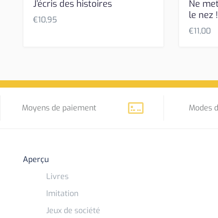
J’écris des histoires
Ne met
le nez 
€
10,95
€
11,00
Moyens de paiement
Modes d
Aperçu
Livres
Imitation
Jeux de société