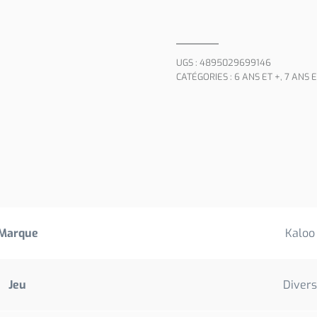
UGS :
4895029699146
CATÉGORIES :
6 ANS ET +
,
7 ANS E
Marque
Kaloo
Jeu
Divers