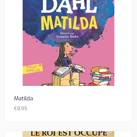
Matilda
€
8,95