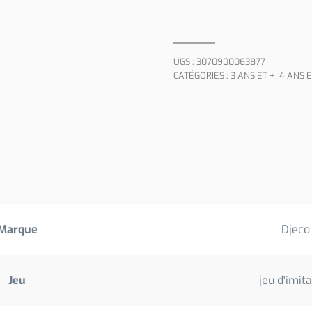
UGS :
3070900063877
CATÉGORIES :
3 ANS ET +
,
4 ANS E
Marque
Djeco
Jeu
jeu d'imit