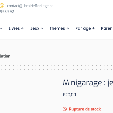
contact@librairieflorilege.be
953.992
Livres
Jeux
Thèmes
Par âge
Paren
lation
Minigarage : j
€
20,00
Rupture de stock