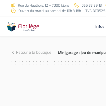
Skip to main content
Rue du Hautbois, 12 – 7000 Mons
065 33 99 13
Ouvert du mardi au samedi de 10h à 18h.
TVA BE0525.
Infos
Retour à la boutique
Minigarage : jeu de manipu