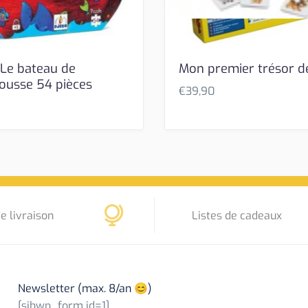
 Le bateau de
Mon premier trésor d
ousse 54 pièces
€
39,90
e livraison
Listes de cadeaux
Newsletter (max. 8/an 😊)
[sibwp_form id=1]