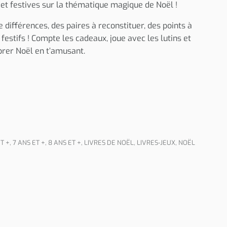
s et festives sur la thématique magique de Noël !
e différences, des paires à reconstituer, des points à
x festifs ! Compte les cadeaux, joue avec les lutins et
brer Noël en t’amusant.
T +
,
7 ANS ET +
,
8 ANS ET +
,
LIVRES DE NOËL
,
LIVRES-JEUX
,
NOËL