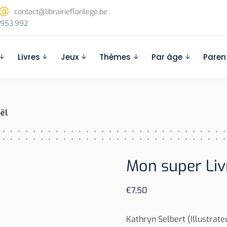
contact@librairieflorilege.be
953.992
Livres
Jeux
Thèmes
Par âge
Paren
ël
Mon super Liv
€
7,50
Kathryn Selbert (Illustrate