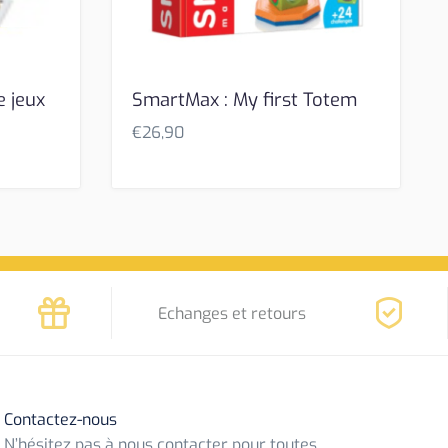
e jeux
SmartMax : My first Totem
€
26,90
Echanges et retours
Contactez-nous
N’hésitez pas à nous contacter pour toutes