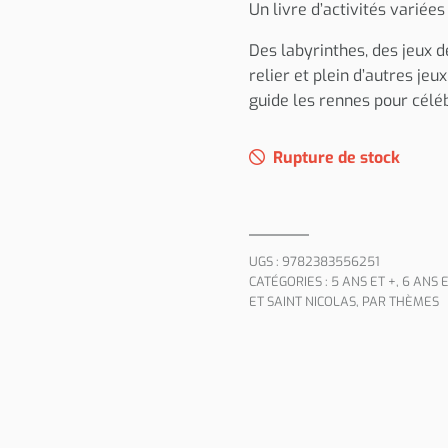
Un livre d’activités variée
Des labyrinthes, des jeux d
relier et plein d’autres jeu
guide les rennes pour célé
Rupture de stock
UGS :
9782383556251
CATÉGORIES :
5 ANS ET +
,
6 ANS E
ET SAINT NICOLAS
,
PAR THÈMES