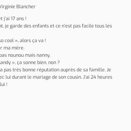
Virginie Blancher
 j’ai 17 ans !
, je garde des enfants et ce n’est pas facile tous les
o cool », alors ça va !
par ma mère.
it pas nounou mais nanny.
ndy », ça sonne bien, non ?
n’a pas très bonne réputation auprès de sa famille. Je
c lui durant le mariage de son cousin. J’ai 24 heures
ui !