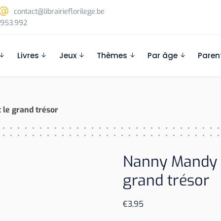
contact@librairieflorilege.be
953.992
Livres
Jeux
Thèmes
Par âge
Paren
 le grand trésor
Nanny Mandy : 
grand trésor
€
3,95