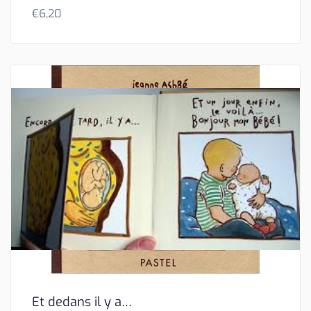
€
6,20
Et dedans il y a…