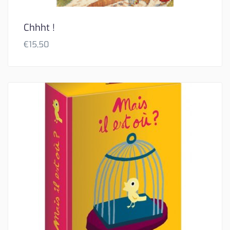
Chhht !
€
15,50