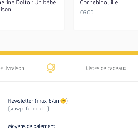
herine Dolto : Un bébé
Cornebidouille
aison
€
6,00
e livraison
Listes de cadeaux
Newsletter (max. 8/an 😊)
[sibwp_form id=1]
Moyens de paiement