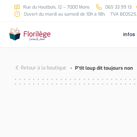
Skip to main content
Rue du Hautbois, 12 – 7000 Mons
065 33 99 13
Ouvert du mardi au samedi de 10h à 18h.
TVA BE0525.
Infos
Retour à la boutique
P’tit loup dit toujours non