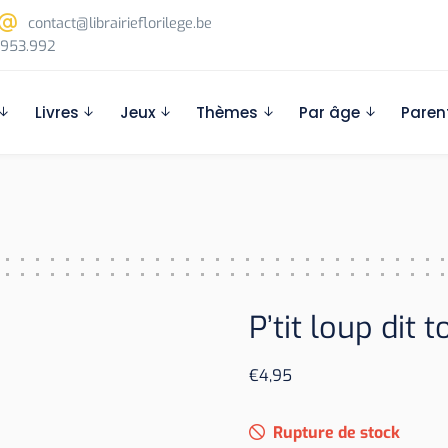
contact@librairieflorilege.be
953.992
Livres
Jeux
Thèmes
Par âge
Paren
P’tit loup dit 
€
4,95
Rupture de stock