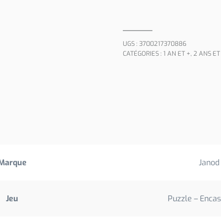
UGS :
3700217370886
CATÉGORIES :
1 AN ET +
,
2 ANS ET
Marque
Janod
Jeu
Puzzle – Enca