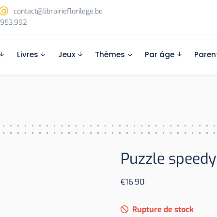
contact@librairieflorilege.be
953.992
Livres
Jeux
Thèmes
Par âge
Paren
Puzzle speedy
€
16,90
Rupture de stock