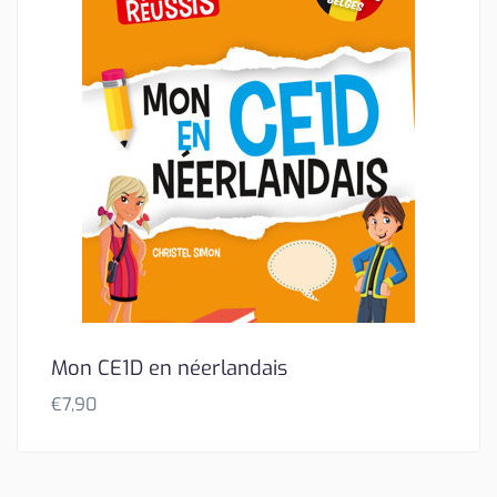
Mon CE1D en néerlandais
€
7,90