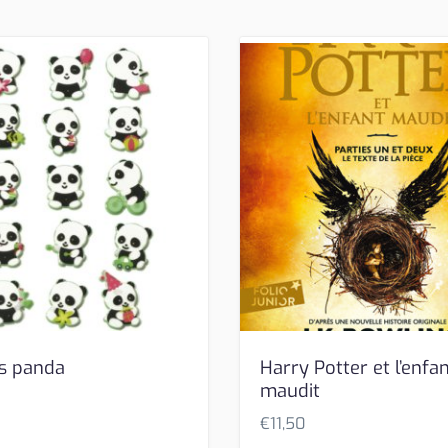
rs panda
Harry Potter et l’enfa
maudit
€
11,50