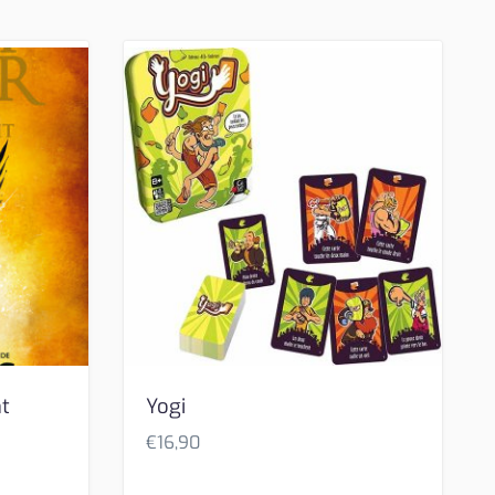
nt
Yogi
€
16,90