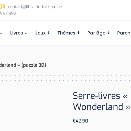
contact@librairieflorilege.be
953.992
Livres
Jeux
Thèmes
Par âge
Paren
nderland » (puzzle 3D)
Serre-livres « 
Wonderland » 
€
42,90