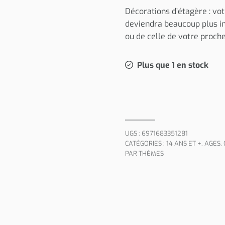
Décorations d’étagère : vo
deviendra beaucoup plus i
ou de celle de votre proch
Plus que 1 en stock
UGS :
6971683351281
CATÉGORIES :
14 ANS ET +
,
AGES
,
PAR THÈMES