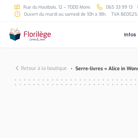
Skip to main content
Rue du Hautbois, 12 – 7000 Mons
065 33 99 13
Ouvert du mardi au samedi de 10h à 18h.
TVA BE0525.
Infos
Retour à la boutique
Serre-livres « Alice in Wo