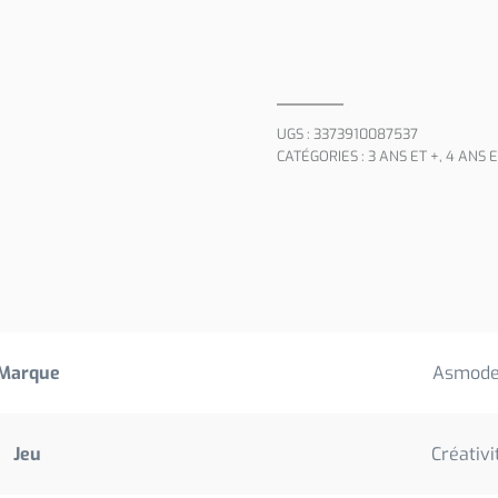
UGS :
3373910087537
CATÉGORIES :
3 ANS ET +
,
4 ANS E
Marque
Asmod
Jeu
Créativi