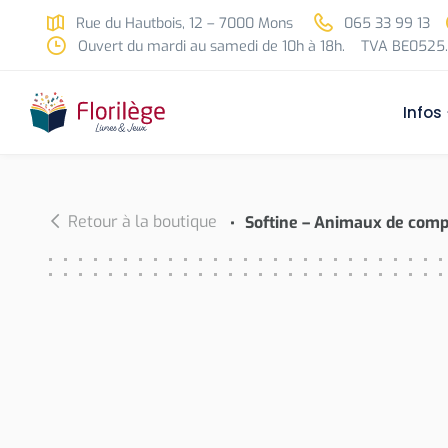
Skip to main content
Rue du Hautbois, 12 – 7000 Mons
065 33 99 13
Ouvert du mardi au samedi de 10h à 18h.
TVA BE0525.
Infos
Retour à la boutique
Softine – Animaux de com