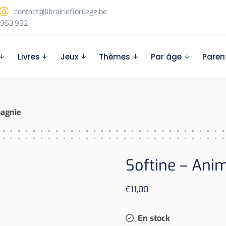
contact@librairieflorilege.be
953.992
Livres
Jeux
Thèmes
Par âge
Paren
pagnie
Softine – An
€
11,00
En stock