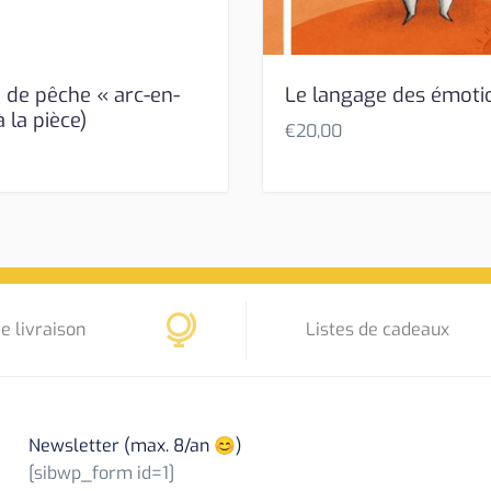
 de pêche « arc-en-
Le langage des émoti
à la pièce)
€
20,00
e livraison
Listes de cadeaux
Newsletter (max. 8/an 😊)
[sibwp_form id=1]