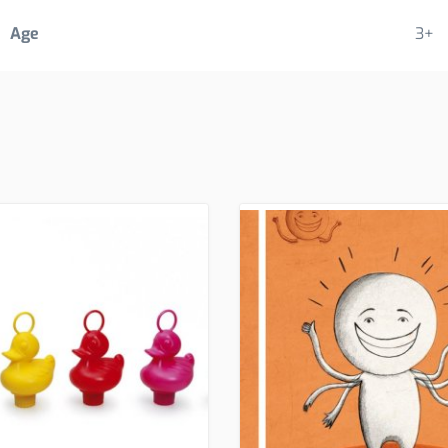
Age
3+