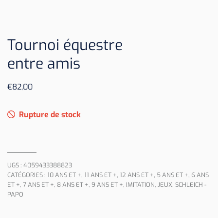
Tournoi équestre
entre amis
€
82,00
Rupture de stock
UGS :
4059433388823
CATÉGORIES :
10 ANS ET +
,
11 ANS ET +
,
12 ANS ET +
,
5 ANS ET +
,
6 ANS
ET +
,
7 ANS ET +
,
8 ANS ET +
,
9 ANS ET +
,
IMITATION
,
JEUX
,
SCHLEICH -
PAPO