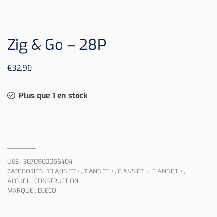
Zig & Go – 28P
€
32,90
Plus que 1 en stock
UGS :
3070900056404
CATÉGORIES :
10 ANS ET +
,
7 ANS ET +
,
8 ANS ET +
,
9 ANS ET +
,
ACCUEIL
,
CONSTRUCTION
MARQUE :
DJECO