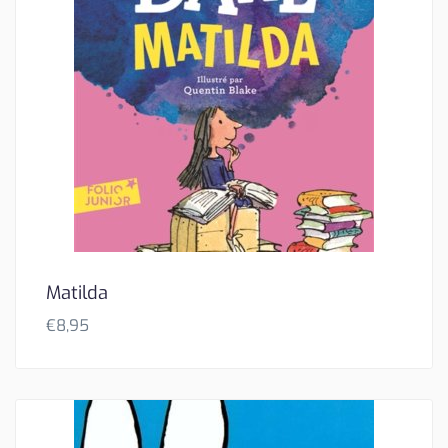
Matilda
€
8,95