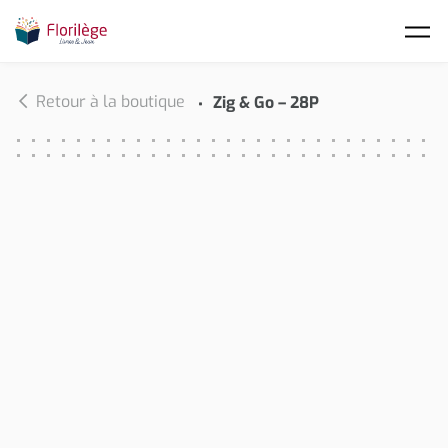
Skip to main content
Retour à la boutique
Zig & Go – 28P