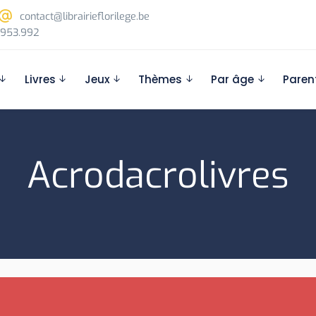
contact@librairieflorilege.be
953.992
Livres
Jeux
Thèmes
Par âge
Paren
Acrodacrolivres