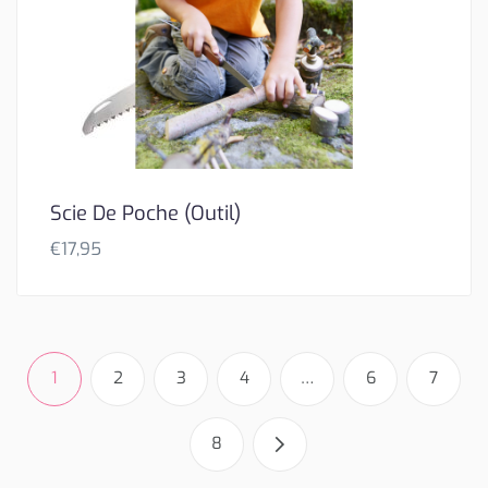
Scie De Poche (Outil)
€
17,95
1
2
3
4
…
6
7
8