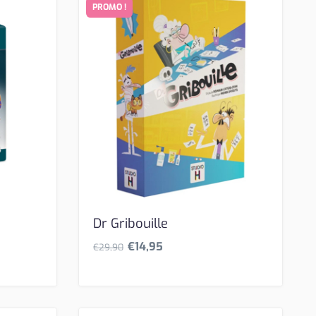
PROMO !
Dr Gribouille
€
14,95
€
29,90
L
L
e
e
p
p
r
r