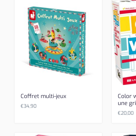
Coffret multi-jeux
Color 
une gri
€
34,90
€
20,00