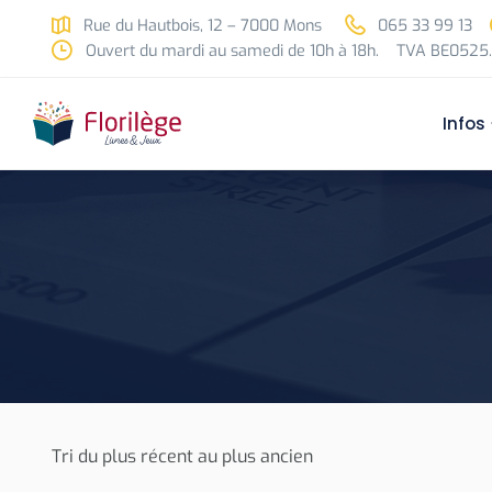
Skip to main content
Rue du Hautbois, 12 – 7000 Mons
065 33 99 13
Ouvert du mardi au samedi de 10h à 18h.
TVA BE0525.
Infos