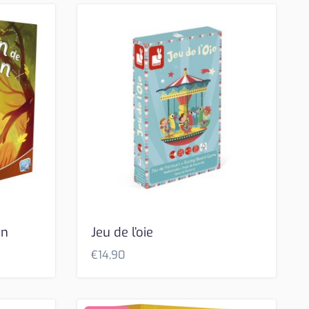
on
Jeu de l’oie
€
14,90