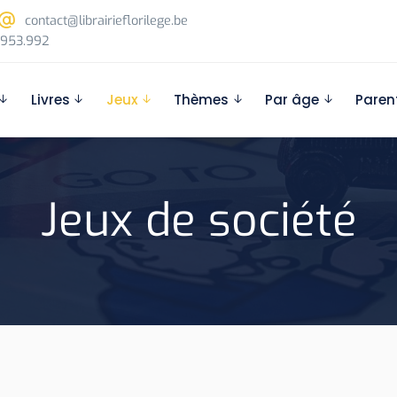
contact@librairieflorilege.be
953.992
Livres
Jeux
Thèmes
Par âge
Paren
Jeux de société