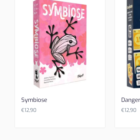
Symbiose
Dange
€
12,90
€
12,90