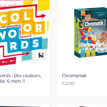
words : Des couleurs,
Chromaniak
lle, 6 mots !!
€
22,90