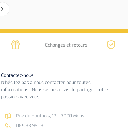
9
5
,
.
9
0
.
Echanges et retours
Contactez-nous
N’hésitez pas à nous contacter pour toutes
informations ! Nous serons ravis de partager notre
passion avec vous.
Rue du Hautbois, 12 – 7000 Mons
065 33 99 13