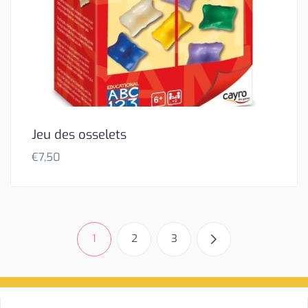
Jeu des osselets
€
7,50
1
2
3