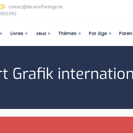
contact@librairieflorilege.be
953.992
Livres
Jeux
Thèmes
Par âge
Paren
t Grafik internatio