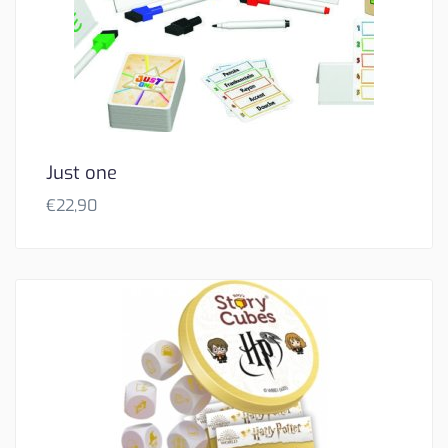
Just one
€
22,90