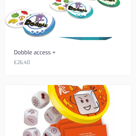
Dobble access +
€
26,40