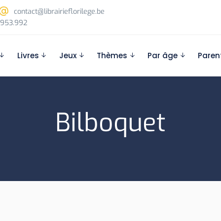
contact@librairieflorilege.be
953.992
Livres
Jeux
Thèmes
Par âge
Paren
Bilboquet