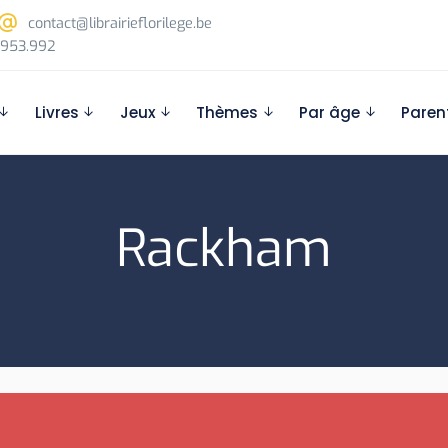
contact@librairieflorilege.be
953.992
Livres
Jeux
Thèmes
Par âge
Paren
Rackham