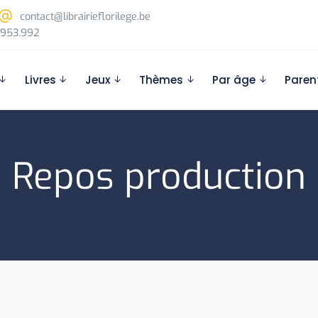
contact@librairieflorilege.be
953.992
Livres
Jeux
Thèmes
Par âge
Paren
Repos production