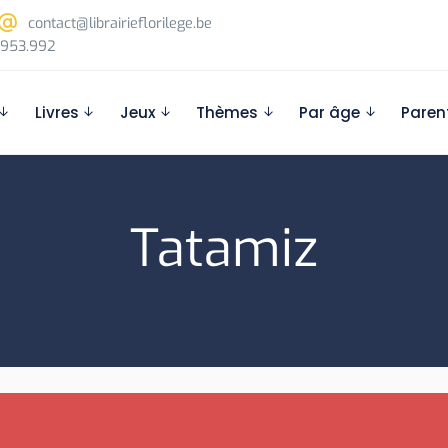
contact@librairieflorilege.be
953.992
Livres
Jeux
Thèmes
Par âge
Paren
Tatamiz