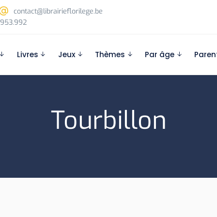
contact@librairieflorilege.be
953.992
Livres
Jeux
Thèmes
Par âge
Paren
Tourbillon