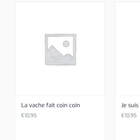
La vache fait coin coin
Je suis
€
10,95
€
10,95